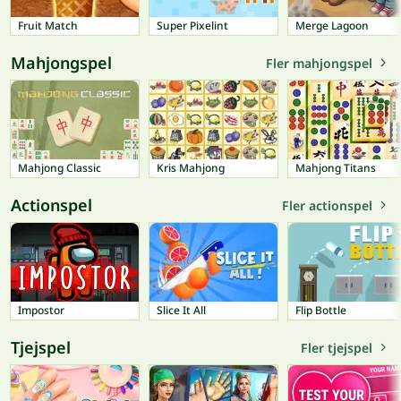
Fruit Match
Super Pixelint
Merge Lagoon
Mahjongspel
Fler mahjongspel
Mahjong Classic
Kris Mahjong
Mahjong Titans
Actionspel
Fler actionspel
Impostor
Slice It All
Flip Bottle
Tjejspel
Fler tjejspel