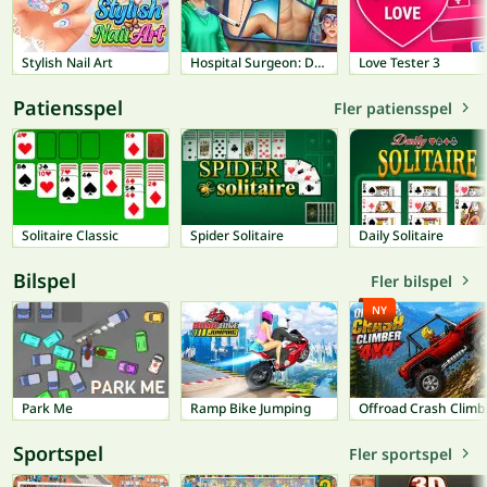
Stylish Nail Art
Hospital Surgeon: Doctor Game
Love Tester 3
Patiensspel
Fler patiensspel
Solitaire Classic
Spider Solitaire
Daily Solitaire
Bilspel
Fler bilspel
NY
Park Me
Ramp Bike Jumping
Offro
Sportspel
Fler sportspel