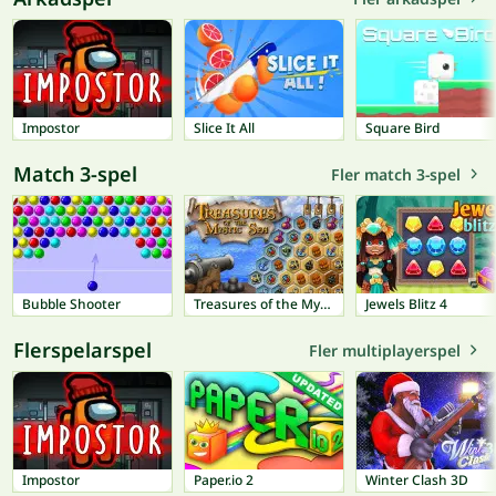
Impostor
Slice It All
Square Bird
Match 3-spel
Fler match 3-spel
Bubble Shooter
Treasures of the Mystic Sea
Jewels Blitz 4
Flerspelarspel
Fler multiplayerspel
Impostor
Paper.io 2
Winter Clash 3D