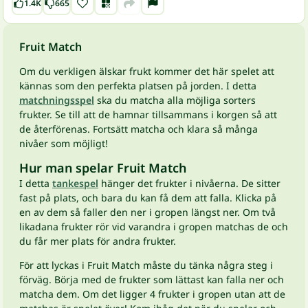
1.4K
665
Fruit Match
Om du verkligen älskar frukt kommer det här spelet att
kännas som den perfekta platsen på jorden. I detta
matchningsspel
ska du matcha alla möjliga sorters
frukter. Se till att de hamnar tillsammans i korgen så att
de återförenas. Fortsätt matcha och klara så många
nivåer som möjligt!
Hur man spelar Fruit Match
I detta
tankespel
hänger det frukter i nivåerna. De sitter
fast på plats, och bara du kan få dem att falla. Klicka på
en av dem så faller den ner i gropen längst ner. Om två
likadana frukter rör vid varandra i gropen matchas de och
du får mer plats för andra frukter.
För att lyckas i Fruit Match måste du tänka några steg i
förväg. Börja med de frukter som lättast kan falla ner och
matcha dem. Om det ligger 4 frukter i gropen utan att de