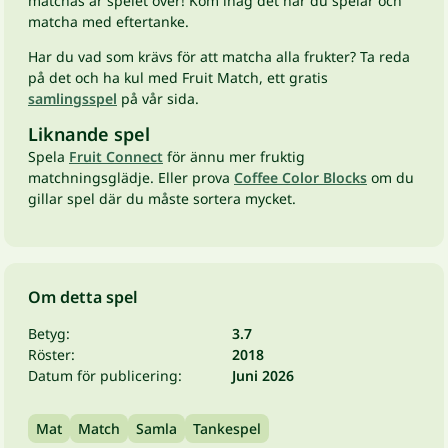
matchas är spelet över! Kom ihåg det när du spelar och
matcha med eftertanke.
Har du vad som krävs för att matcha alla frukter? Ta reda
på det och ha kul med Fruit Match, ett gratis
samlingsspel
på vår sida.
Liknande spel
Spela
Fruit Connect
för ännu mer fruktig
matchningsglädje. Eller prova
Coffee Color Blocks
om du
gillar spel där du måste sortera mycket.
Om detta spel
Betyg:
3.7
Röster:
2018
Datum för publicering:
Juni 2026
Mat
Match
Samla
Tankespel