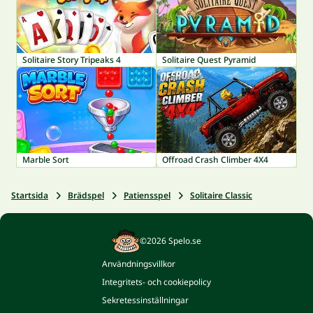
Solitaire Story Tripeaks 4
Solitaire Quest Pyramid
Marble Sort
Offroad Crash Climber 4X4
Startsida
Brädspel
Patiensspel
Solitaire Classic
©2026 Spelo.se
Användningsvillkor
Integritets- och cookiepolicy
Sekretessinställningar