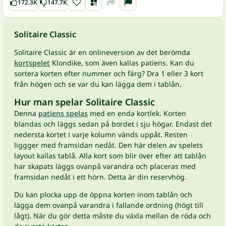
172.3K
147.7K
Solitaire Classic
Solitaire Classic är en onlineversion av det berömda
kortspelet
Klondike, som även kallas patiens. Kan du
sortera korten efter nummer och färg? Dra 1 eller 3 kort
från högen och se var du kan lägga dem i tablån.
Hur man spelar Solitaire Classic
Denna
patiens spelas
med en enda kortlek. Korten
blandas och läggs sedan på bordet i sju högar. Endast det
nedersta kortet i varje kolumn vänds uppåt. Resten
liggger med framsidan nedåt. Den här delen av spelets
layout kallas tablå. Alla kort som blir över efter att tablån
har skapats läggs ovanpå varandra och placeras med
framsidan nedåt i ett hörn. Detta är din reservhög.
Du kan plocka upp de öppna korten inom tablån och
lägga dem ovanpå varandra i fallande ordning (högt till
lågt). När du gör detta måste du växla mellan de röda och