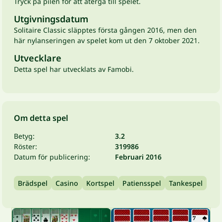
Tryck på pilen för att återgå till spelet.
Utgivningsdatum
Solitaire Classic släpptes första gången 2016, men den
här nylanseringen av spelet kom ut den 7 oktober 2021.
Utvecklare
Detta spel har utvecklats av Famobi.
Om detta spel
Betyg:
3.2
Röster:
319986
Datum för publicering:
Februari 2016
Brädspel
Casino
Kortspel
Patiensspel
Tankespel