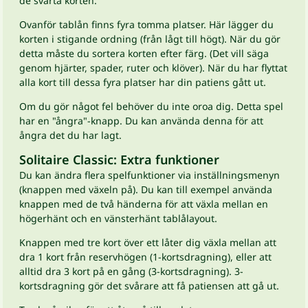
de svarta korten.
Ovanför tablån finns fyra tomma platser. Här lägger du
korten i stigande ordning (från lågt till högt). När du gör
detta måste du sortera korten efter färg. (Det vill säga
genom hjärter, spader, ruter och klöver). När du har flyttat
alla kort till dessa fyra platser har din patiens gått ut.
Om du gör något fel behöver du inte oroa dig. Detta spel
har en "ångra"-knapp. Du kan använda denna för att
ångra det du har lagt.
Solitaire Classic: Extra funktioner
Du kan ändra flera spelfunktioner via inställningsmenyn
(knappen med växeln på). Du kan till exempel använda
knappen med de två händerna för att växla mellan en
högerhänt och en vänsterhänt tablålayout.
Knappen med tre kort över ett låter dig växla mellan att
dra 1 kort från reservhögen (1-kortsdragning), eller att
alltid dra 3 kort på en gång (3-kortsdragning). 3-
kortsdragning gör det svårare att få patiensen att gå ut.