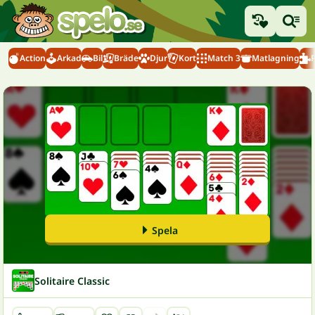
Action
Arkad
Bil
Bräde
Djur
Kort
Match 3
Matlagning
Spela
Solitaire Classic