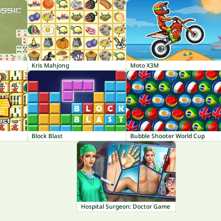
Kris Mahjong
Moto X3M
Block Blast
Bubble Shooter World Cup
Hospital Surgeon: Doctor Game