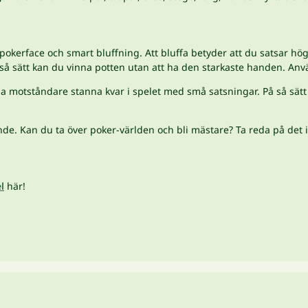
a pokerface och smart bluffning. Att bluffa betyder att du satsar h
å sätt kan du vinna potten utan att ha den starkaste handen. Anvä
ina motståndare stanna kvar i spelet med små satsningar. På så sä
de. Kan du ta över poker-världen och bli mästare? Ta reda på det 
l
här!