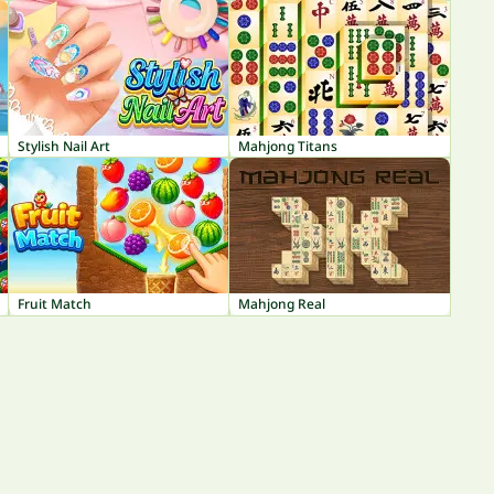
Stylish Nail Art
Mahjong Titans
Fruit Match
Mahjong Real