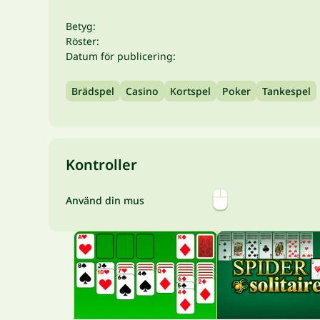
Betyg:
Röster:
Datum för publicering:
Brädspel
Casino
Kortspel
Poker
Tankespel
Kontroller
Använd din mus