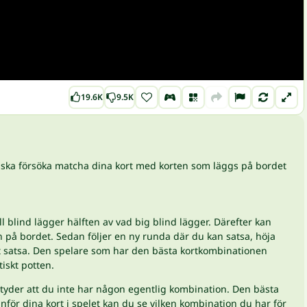
19.6K
9.5K
Du ska försöka matcha dina kort med korten som läggs på bordet
ll blind lägger hälften av vad big blind lägger. Därefter kan
en på bordet. Sedan följer en ny runda där du kan satsa, höja
att satsa. Den spelare som har den bästa kortkombinationen
iskt potten.
betyder att du inte har någon egentlig kombination. Den bästa
Ovanför dina kort i spelet kan du se vilken kombination du har för