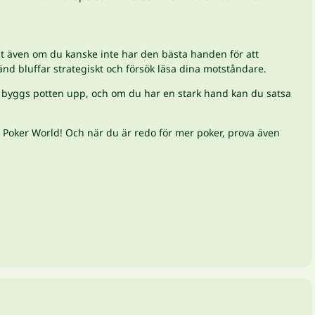
ögt även om du kanske inte har den bästa handen för att
nd bluffar strategiskt och försök läsa dina motståndare.
tt byggs potten upp, och om du har en stark hand kan du satsa
i Poker World! Och när du är redo för mer poker, prova även