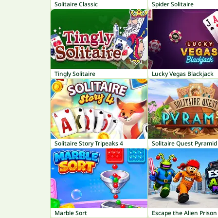
Solitaire Classic
Spider Solitaire
Tingly Solitaire
Lucky Vegas Blackjack
Solitaire Story Tripeaks 4
Solitaire Quest Pyramid
Marble Sort
Escape the Alien Prison