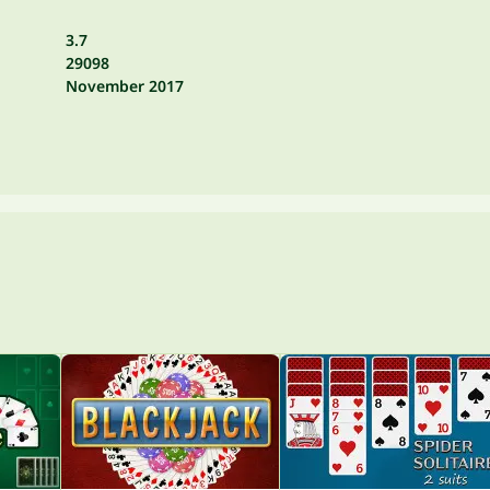
3.7
29098
November 2017