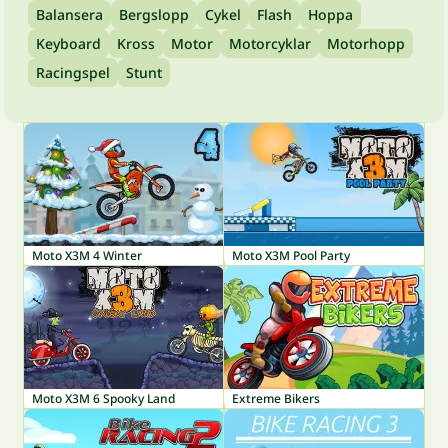
Balansera
Bergslopp
Cykel
Flash
Hoppa
Keyboard
Kross
Motor
Motorcyklar
Motorhopp
Racingspel
Stunt
Moto X3M 4 Winter
Moto X3M Pool Party
Moto X3M 6 Spooky Land
Extreme Bikers