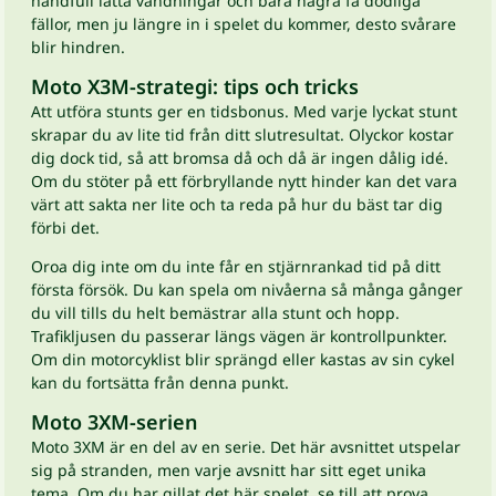
handfull lätta vändningar och bara några få dödliga
fällor, men ju längre in i spelet du kommer, desto svårare
blir hindren.
Moto X3M-strategi: tips och tricks
Att utföra stunts ger en tidsbonus. Med varje lyckat stunt
skrapar du av lite tid från ditt slutresultat. Olyckor kostar
dig dock tid, så att bromsa då och då är ingen dålig idé.
Om du stöter på ett förbryllande nytt hinder kan det vara
värt att sakta ner lite och ta reda på hur du bäst tar dig
förbi det.
Oroa dig inte om du inte får en stjärnrankad tid på ditt
första försök. Du kan spela om nivåerna så många gånger
du vill tills du helt bemästrar alla stunt och hopp.
Trafikljusen du passerar längs vägen är kontrollpunkter.
Om din motorcyklist blir sprängd eller kastas av sin cykel
kan du fortsätta från denna punkt.
Moto 3XM-serien
Moto 3XM är en del av en serie. Det här avsnittet utspelar
sig på stranden, men varje avsnitt har sitt eget unika
tema. Om du har gillat det här spelet, se till att prova