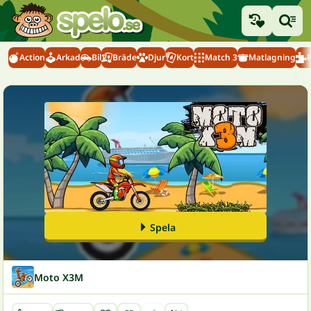
Action
Arkad
Bil
Bräde
Djur
Kort
Match 3
Matlagning
Spela
Moto X3M