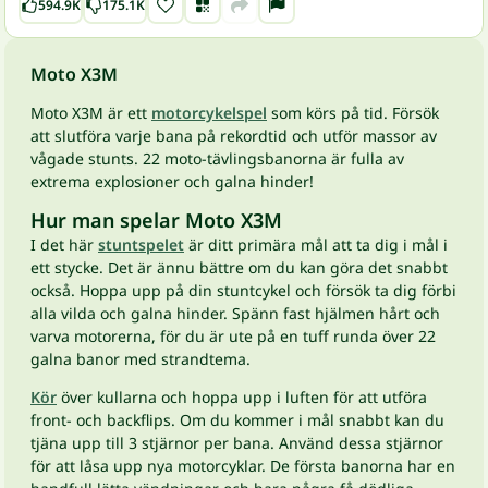
594.9K
175.1K
Moto X3M
Moto X3M är ett
motorcykelspel
som körs på tid. Försök
att slutföra varje bana på rekordtid och utför massor av
vågade stunts. 22 moto-tävlingsbanorna är fulla av
extrema explosioner och galna hinder!
Hur man spelar Moto X3M
I det här
stuntspelet
är ditt primära mål att ta dig i mål i
ett stycke. Det är ännu bättre om du kan göra det snabbt
också. Hoppa upp på din stuntcykel och försök ta dig förbi
alla vilda och galna hinder. Spänn fast hjälmen hårt och
varva motorerna, för du är ute på en tuff runda över 22
galna banor med strandtema.
Kör
över kullarna och hoppa upp i luften för att utföra
front- och backflips. Om du kommer i mål snabbt kan du
tjäna upp till 3 stjärnor per bana. Använd dessa stjärnor
för att låsa upp nya motorcyklar. De första banorna har en