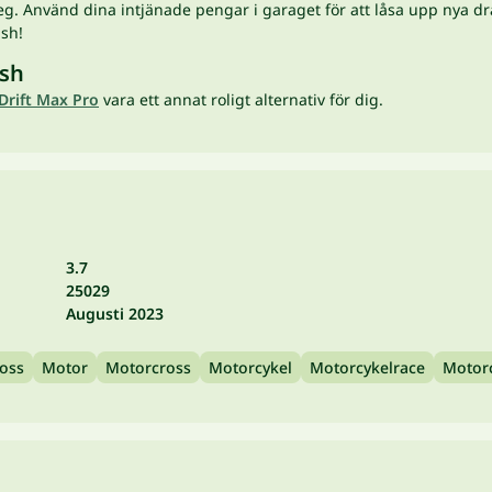
. Använd dina intjänade pengar i garaget för att låsa upp nya dräk
ash!
ash
Drift Max Pro
vara ett annat roligt alternativ för dig.
3.7
25029
Augusti 2023
oss
Motor
Motorcross
Motorcykel
Motorcykelrace
Motorc