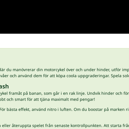
är du manövrerar din motorcykel över och under hinder, utför impo
ivåer och använd dem för att köpa coola uppgraderingar. Spela sol
lash
cykel framåt på banan, som går i en rak linje. Undvik hinder och fö
bbt och smart för att tjäna maximalt med pengar!
r bästa effekt, använd nitro i luften. Om du boostar på marken ris
n eller återuppta spelet från senaste kontrollpunkten. Att starta f