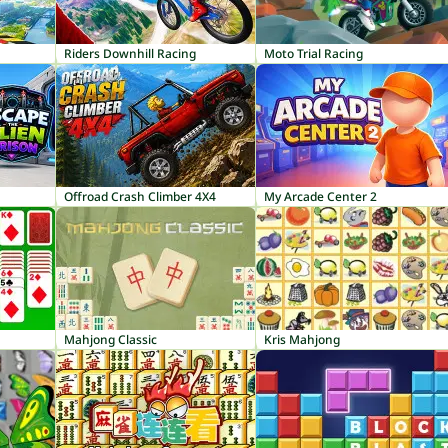
Riders Downhill Racing
Moto Trial Racing
Offroad Crash Climber 4X4
My Arcade Center 2
Mahjong Classic
Kris Mahjong