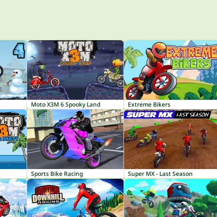
Moto X3M 6 Spooky Land
Extreme Bikers
Sports Bike Racing
Super MX - Last Season