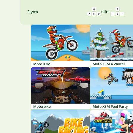
eller
Flytta
Moto X3M
Moto X3M 4 Winter
Motorbike
Moto X3M Pool Party