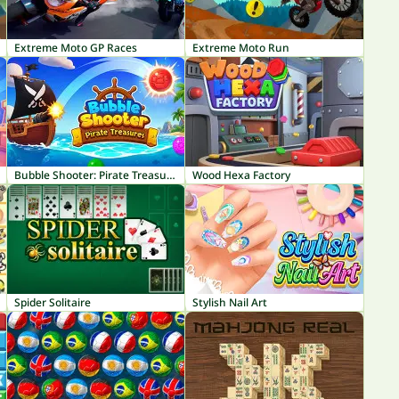
Extreme Moto GP Races
Extreme Moto Run
Bubble Shooter: Pirate Treasures
Wood Hexa Factory
Spider Solitaire
Stylish Nail Art