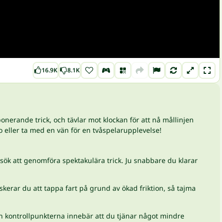
16.9K
8.1K
nerande trick, och tävlar mot klockan för att nå mållinjen
o eller ta med en vän för en tvåspelarupplevelse!
rsök att genomföra spektakulära trick. Ju snabbare du klarar
kerar du att tappa fart på grund av ökad friktion, så tajma
rån kontrollpunkterna innebär att du tjänar något mindre