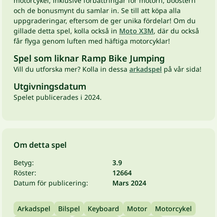
motorcykel, inklusive förbättringar för motorn, boostern
och de bonusmynt du samlar in. Se till att köpa alla
uppgraderingar, eftersom de ger unika fördelar! Om du
gillade detta spel, kolla också in
Moto X3M
, där du också
får flyga genom luften med häftiga motorcyklar!
Spel som liknar Ramp Bike Jumping
Vill du utforska mer? Kolla in dessa
arkadspel
på vår sida!
Utgivningsdatum
Spelet publicerades i 2024.
Om detta spel
Betyg:
3.9
Röster:
12664
Datum för publicering:
Mars 2024
Arkadspel
Bilspel
Keyboard
Motor
Motorcykel