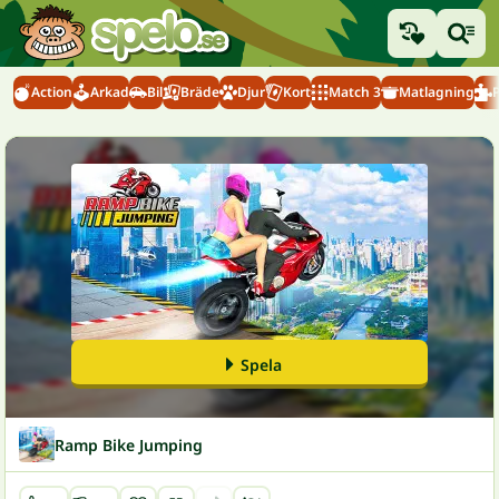
Action
Arkad
Bil
Bräde
Djur
Kort
Match 3
Matlagning
Spela
Ramp Bike Jumping