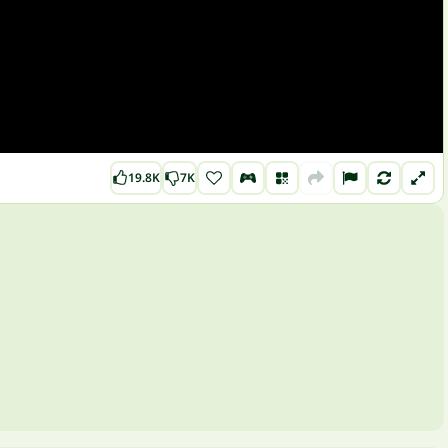
19.8K
7K