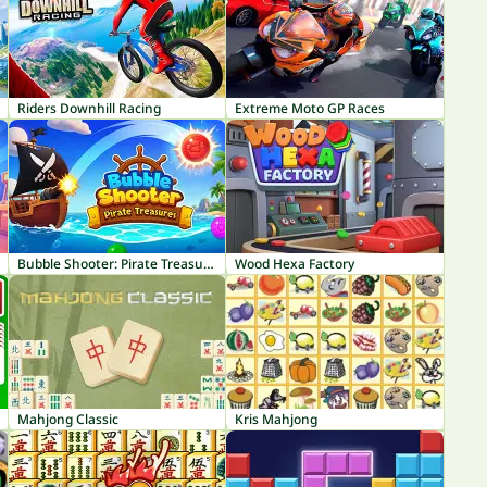
Riders Downhill Racing
Extreme Moto GP Races
Bubble Shooter: Pirate Treasures
Wood Hexa Factory
Mahjong Classic
Kris Mahjong