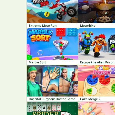
Extreme Moto Run
Motorbike
Marble Sort
Escape the Alien Prison
Hospital Surgeon: Doctor Game
Cake Merge 2