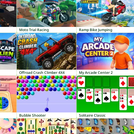
Moto Trial Racing
Ramp Bike Jumping
Offroad Crash Climber 4X4
My Arcade Center 2
Bubble Shooter
Solitaire Classic