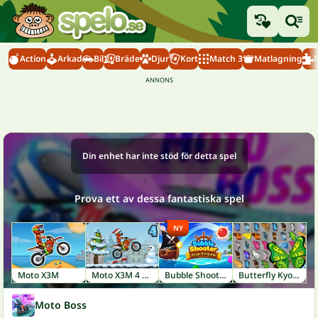
Action
Arkad
Bil
Bräde
Djur
Kort
Match 3
Matlagning
Din enhet har inte stöd för detta spel
Prova ett av dessa fantastiska spel
NY
Moto X3M
Moto X3M 4 Winter
Bubble Shooter: Pirate Treasures
Butterfly Kyodai
Moto Boss