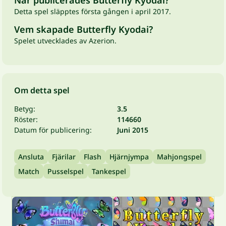
När publicerades Butterfly Kyodai?
Detta spel släpptes första gången i april 2017.
Vem skapade Butterfly Kyodai?
Spelet utvecklades av Azerion.
Om detta spel
Betyg:
3.5
Röster:
114660
Datum för publicering:
Juni 2015
Ansluta
Fjärilar
Flash
Hjärnjympa
Mahjongspel
Match
Pusselspel
Tankespel