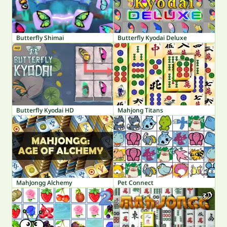
Butterfly Shimai
Butterfly Kyodai Deluxe
Butterfly Kyodai HD
Mahjong Titans
MahJongg Alchemy
Pet Connect