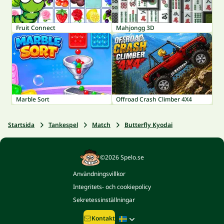
Fruit Connect
Mahjongg 3D
Marble Sort
Offroad Crash Climber 4X4
Startsida
Tankespel
Match
Butterfly Kyodai
©2026 Spelo.se
Användningsvillkor
Integritets- och cookiepolicy
Sekretessinställningar
Kontakt