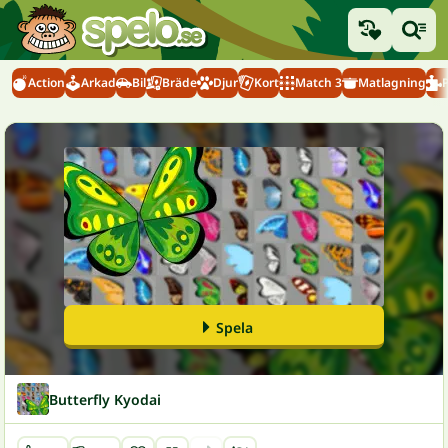
Action
Arkad
Bil
Bräde
Djur
Kort
Match 3
Matlagning
Spela
Butterfly Kyodai