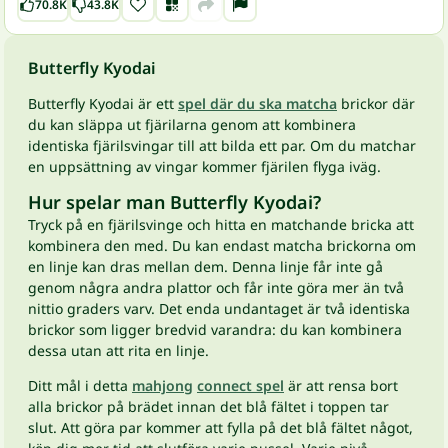
70.8K
43.8K
Butterfly Kyodai
Butterfly Kyodai är ett
spel där du ska matcha
brickor där
du kan släppa ut fjärilarna genom att kombinera
identiska fjärilsvingar till att bilda ett par. Om du matchar
en uppsättning av vingar kommer fjärilen flyga iväg.
Hur spelar man Butterfly Kyodai?
Tryck på en fjärilsvinge och hitta en matchande bricka att
kombinera den med. Du kan endast matcha brickorna om
en linje kan dras mellan dem. Denna linje får inte gå
genom några andra plattor och får inte göra mer än två
nittio graders varv. Det enda undantaget är två identiska
brickor som ligger bredvid varandra: du kan kombinera
dessa utan att rita en linje.
Ditt mål i detta
mahjong
connect spel
är att rensa bort
alla brickor på brädet innan det blå fältet i toppen tar
slut. Att göra par kommer att fylla på det blå fältet något,