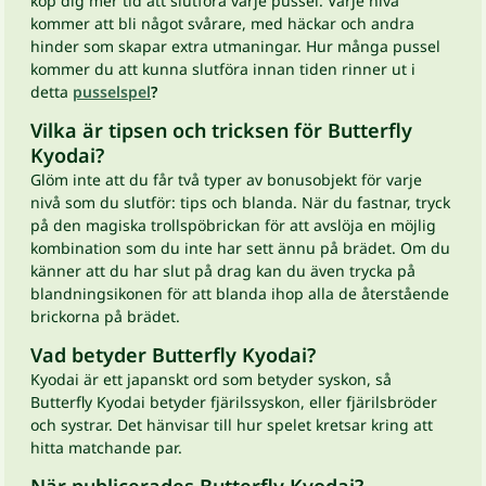
köp dig mer tid att slutföra varje pussel. Varje nivå
kommer att bli något svårare, med häckar och andra
hinder som skapar extra utmaningar. Hur många pussel
kommer du att kunna slutföra innan tiden rinner ut i
detta
pusselspel
?
Vilka är tipsen och tricksen för Butterfly
Kyodai?
Glöm inte att du får två typer av bonusobjekt för varje
nivå som du slutför: tips och blanda. När du fastnar, tryck
på den magiska trollspöbrickan för att avslöja en möjlig
kombination som du inte har sett ännu på brädet. Om du
känner att du har slut på drag kan du även trycka på
blandningsikonen för att blanda ihop alla de återstående
brickorna på brädet.
Vad betyder Butterfly Kyodai?
Kyodai är ett japanskt ord som betyder syskon, så
Butterfly Kyodai betyder fjärilssyskon, eller fjärilsbröder
och systrar. Det hänvisar till hur spelet kretsar kring att
hitta matchande par.