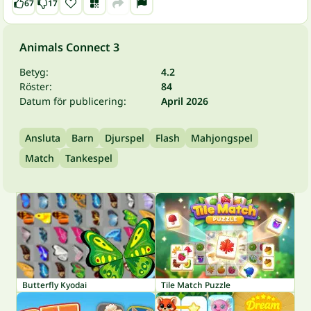
67
17
Animals Connect 3
Betyg:
4.2
Röster:
84
Datum för publicering:
April 2026
Ansluta
Barn
Djurspel
Flash
Mahjongspel
Match
Tankespel
Butterfly Kyodai
Tile Match Puzzle