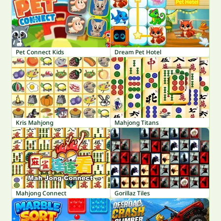
Pet Connect Kids
Dream Pet Hotel
Kris Mahjong
Mahjong Titans
Mahjong Connect
Gorillaz Tiles