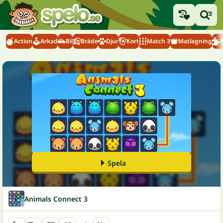
Action
Arkad
Bil
Bräde
Djur
Kort
Match 3
Matlagning
Spela
Animals Connect 3