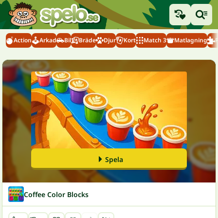
Action
Arkad
Bil
Bräde
Djur
Kort
Match 3
Matlagning
Spela
Coffee Color Blocks