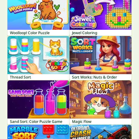
Woolloop! Color Puzzle
Jewel Coloring
Thread Sort
Sort Works: Nuts & Order
Sand Sort: Color Puzzle Game
Magic Flow