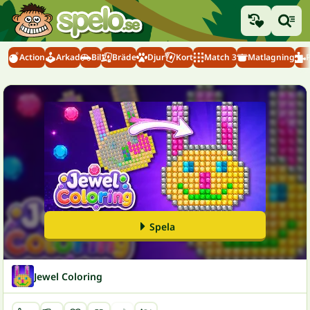
Action
Arkad
Bil
Bräde
Djur
Kort
Match 3
Matlagning
Spela
Jewel Coloring