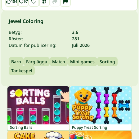
184
97
Jewel Coloring
Betyg:
3.6
Röster:
281
Datum för publicering:
Juli 2026
Barn
Färglägga
Match
Mini games
Sorting
Tankespel
Sorting Balls
Puppy Treat Sorting