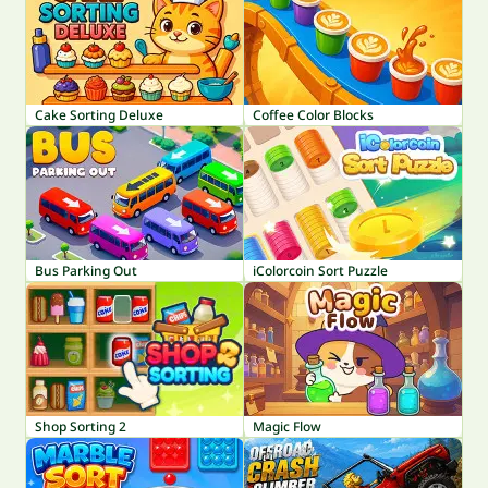
Cake Sorting Deluxe
Coffee Color Blocks
Bus Parking Out
iColorcoin Sort Puzzle
Shop Sorting 2
Magic Flow