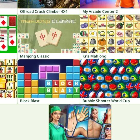
Offroad Crash Climber 4X4
My Arcade Center 2
Mahjong Classic
Kris Mahjong
Block Blast
Bubble Shooter World Cup