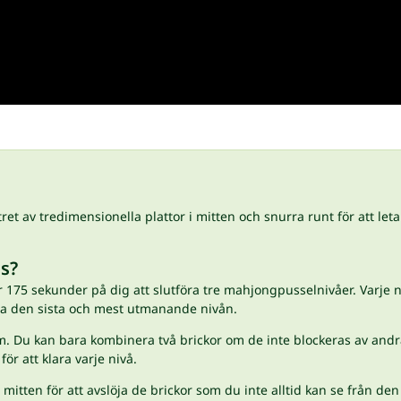
tret av tredimensionella plattor i mitten och snurra runt för att l
s?
 175 sekunder på dig att slutföra tre mahjongpusselnivåer. Varje n
ösa den sista och mest utmanande nivån.
m. Du kan bara kombinera två brickor om de inte blockeras av andra
för att klara varje nivå.
i mitten för att avslöja de brickor som du inte alltid kan se från den