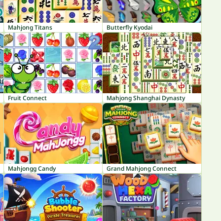
Mahjong Titans
Butterfly Kyodai
Fruit Connect
Mahjong Shanghai Dynasty
Mahjongg Candy
Grand Mahjong Connect