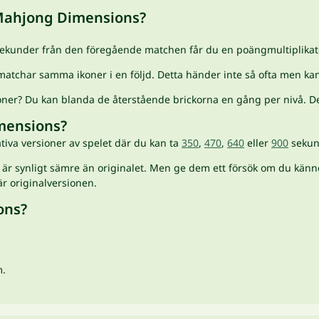
r Mahjong Dimensions?
kunder från den föregående matchen får du en poängmultiplikato
atchar samma ikoner i en följd. Detta händer inte så ofta men ka
ioner? Du kan blanda de återstående brickorna en gång per nivå. De
imensions?
nativa versioner av spelet där du kan ta
350
,
470
,
640
eller
900
sekund
n är synligt sämre än originalet. Men ge dem ett försök om du kän
är originalversionen.
ons?
m.