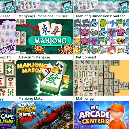
Mahjong Dimensions: 470 seconds
Mahjong Dimensions: 350 seconds
Mahjong Dimensions: 640 seconds
Mahjong Dark Dimensions: Triple Time
Arkadium Mahjong
Pet Connect
gg
Mahjong Match
Mah Jongg