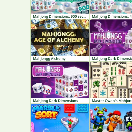
Mahjong Dimensions: 900 seconds
MahJongg Alchemy
Mahjong Dark Dimensions
Master Qwan's Mahjon