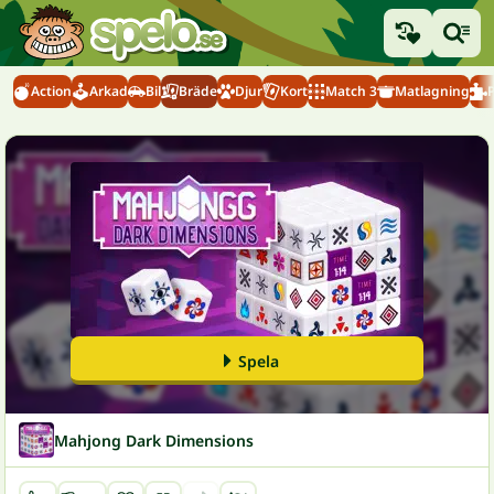
Action
Arkad
Bil
Bräde
Djur
Kort
Match 3
Matlagning
Spela
Mahjong Dark Dimensions