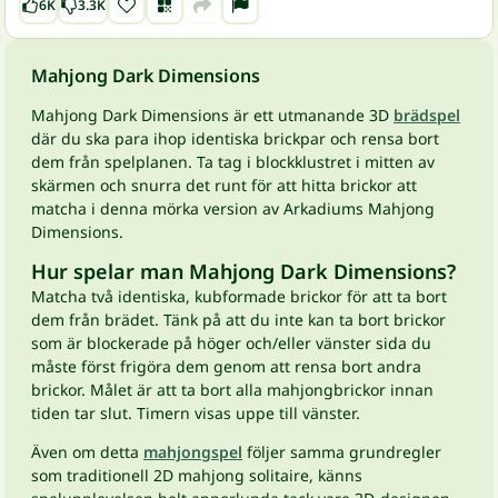
6K
3.3K
Mahjong Dark Dimensions
Mahjong Dark Dimensions är ett utmanande 3D
brädspel
där du ska para ihop identiska brickpar och rensa bort
dem från spelplanen. Ta tag i blockklustret i mitten av
skärmen och snurra det runt för att hitta brickor att
matcha i denna mörka version av Arkadiums Mahjong
Dimensions.
Hur spelar man Mahjong Dark Dimensions?
Matcha två identiska, kubformade brickor för att ta bort
dem från brädet. Tänk på att du inte kan ta bort brickor
som är blockerade på höger och/eller vänster sida du
måste först frigöra dem genom att rensa bort andra
brickor. Målet är att ta bort alla mahjongbrickor innan
tiden tar slut. Timern visas uppe till vänster.
Även om detta
mahjongspel
följer samma grundregler
som traditionell 2D mahjong solitaire, känns