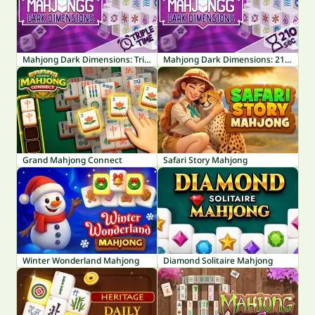
Mahjong Dark Dimensions: Triple Time
Mahjong Dark Dimensions: 210 seconds
Grand Mahjong Connect
Safari Story Mahjong
Winter Wonderland Mahjong
Diamond Solitaire Mahjong