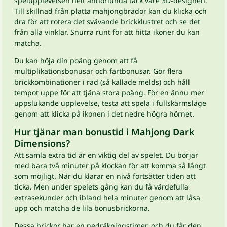
spelupplevelsen helt annorlunda tack vare 3D-designen.
Till skillnad från platta mahjongbrädor kan du klicka och
dra för att rotera det svävande brickklustret och se det
från alla vinklar. Snurra runt för att hitta ikoner du kan
matcha.
Du kan höja din poäng genom att få
multiplikationsbonusar och fartbonusar. Gör flera
brickkombinationer i rad (så kallade melds) och håll
tempot uppe för att tjäna stora poäng. För en ännu mer
uppslukande upplevelse, testa att spela i fullskärmsläge
genom att klicka på ikonen i det nedre högra hörnet.
Hur tjänar man bonustid i Mahjong Dark
Dimensions?
Att samla extra tid är en viktig del av spelet. Du börjar
med bara två minuter på klockan för att komma så långt
som möjligt. När du klarar en nivå fortsätter tiden att
ticka. Men under spelets gång kan du få värdefulla
extrasekunder och ibland hela minuter genom att låsa
upp och matcha de lila bonusbrickorna.
Dessa brickor har en nedräkningstimer, och du får den