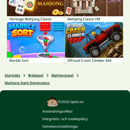
Heritage Mahjong Classic
Mahjong Classic FM
Marble Sort
Offroad Crash Climber 4X4
Startsida
Brädspel
Mahjongspel
Mahjong Dark Dimensions
©2026 Spelo.se
Användningsvillkor
Integritets- och cookiepolicy
Sekretessinställningar