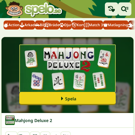
Action
Arkad
Bil
Bräde
Djur
Kort
Match 3
Matlagning
Spela
Mahjong Deluxe 2