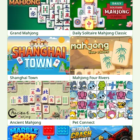
Grand Mahjong
Daily Solitaire Mahjong Classic
Shanghai Town
Mahjong Four Rivers
Ancient Mahjong
Pet Connect