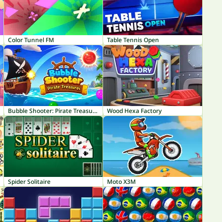
Color Tunnel FM
Table Tennis Open
Bubble Shooter: Pirate Treasures
Wood Hexa Factory
Spider Solitaire
Moto X3M