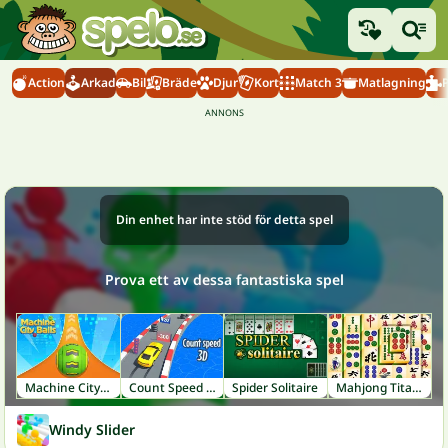
Action
Arkad
Bil
Bräde
Djur
Kort
Match 3
Matlagning
Din enhet har inte stöd för detta spel
Prova ett av dessa fantastiska spel
Machine City Balls
Count Speed 3D
Spider Solitaire
Mahjong Titans
Windy Slider