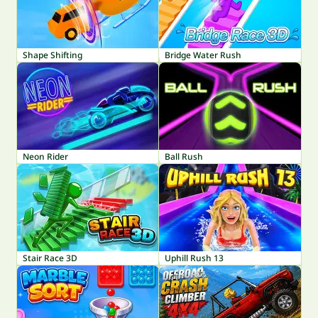
Shape Shifting
Bridge Water Rush
Neon Rider
Ball Rush
Stair Race 3D
Uphill Rush 13