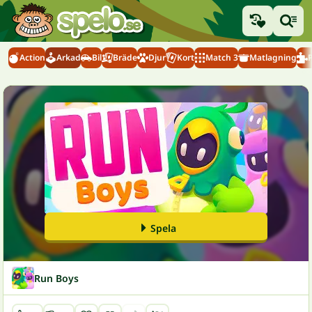
Action
Arkad
Bil
Bräde
Djur
Kort
Match 3
Matlagning
Spela
Run Boys