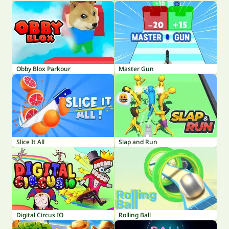
Obby Blox Parkour
Master Gun
Slice It All
Slap and Run
Digital Circus IO
Rolling Ball