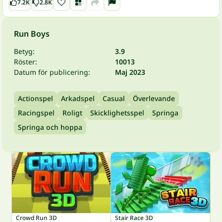
7.2K
2.8K
Run Boys
Betyg:
3.9
Röster:
10013
Datum för publicering:
Maj 2023
Actionspel
Arkadspel
Casual
Överlevande
Racingspel
Roligt
Skicklighetsspel
Springa
Springa och hoppa
Crowd Run 3D
Stair Race 3D