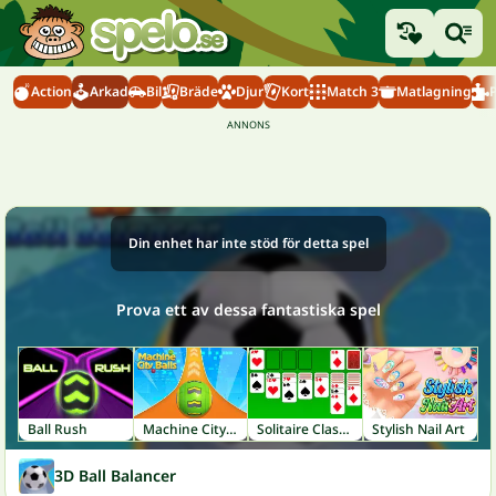
Action
Arkad
Bil
Bräde
Djur
Kort
Match 3
Matlagning
Din enhet har inte stöd för detta spel
Prova ett av dessa fantastiska spel
Ball Rush
Machine City Balls
Solitaire Classic
Stylish Nail Art
3D Ball Balancer