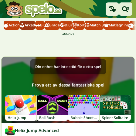
Action
Arkad
Bil
Bräde
Djur
Kort
Match 3
Matlagning
Din enhet har inte stöd för detta spel
Prova ett av dessa fantastiska spel
Helix Jump
Ball Rush
Bubble Shooter
Spider Solitaire
Helix Jump Advanced