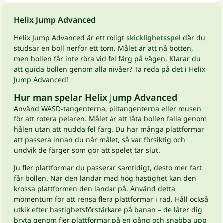
Helix Jump Advanced
Helix Jump Advanced är ett roligt
skicklighetsspel
där du
studsar en boll nerför ett torn. Målet är att nå botten,
men bollen får inte röra vid fel färg på vägen. Klarar du
att guida bollen genom alla nivåer? Ta reda på det i Helix
Jump Advanced!
Hur man spelar Helix Jump Advanced
Använd WASD-tangenterna, piltangenterna eller musen
för att rotera pelaren. Målet är att låta bollen falla genom
hålen utan att nudda fel färg. Du har många plattformar
att passera innan du når målet, så var försiktig och
undvik de färger som gör att spelet tar slut.
Ju fler plattformar du passerar samtidigt, desto mer fart
får bollen. När den landar med hög hastighet kan den
krossa plattformen den landar på. Använd detta
momentum för att rensa flera plattformar i rad. Håll också
utkik efter hastighetsförstärkare på banan – de låter dig
bryta genom fler plattformar på en gång och snabba upp