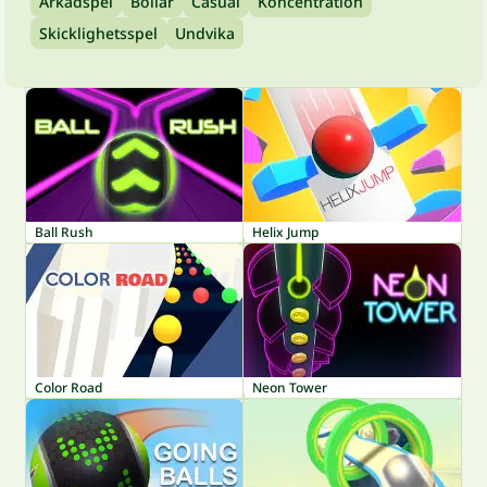
Arkadspel
Bollar
Casual
Koncentration
Skicklighetsspel
Undvika
Ball Rush
Helix Jump
Color Road
Neon Tower