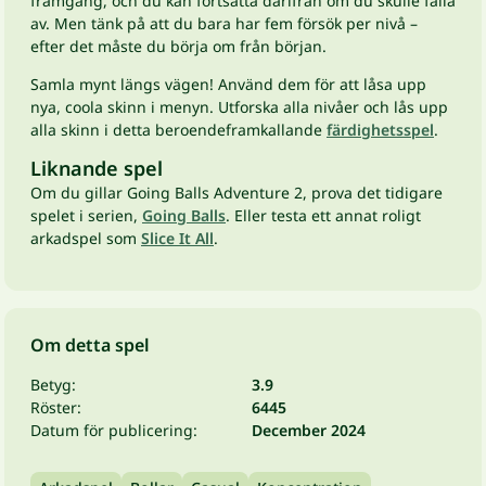
framgång, och du kan fortsätta därifrån om du skulle falla
av. Men tänk på att du bara har fem försök per nivå –
efter det måste du börja om från början.
Samla mynt längs vägen! Använd dem för att låsa upp
nya, coola skinn i menyn. Utforska alla nivåer och lås upp
alla skinn i detta beroendeframkallande
färdighetsspel
.
Liknande spel
Om du gillar Going Balls Adventure 2, prova det tidigare
spelet i serien,
Going Balls
. Eller testa ett annat roligt
arkadspel som
Slice It All
.
Om detta spel
Betyg:
3.9
Röster:
6445
Datum för publicering:
December 2024