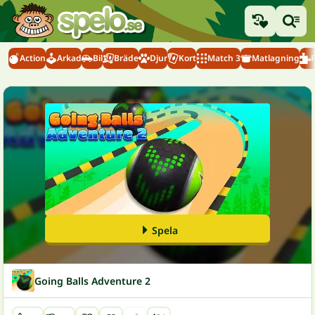
Action
Arkad
Bil
Bräde
Djur
Kort
Match 3
Matlagning
Spela
Going Balls Adventure 2