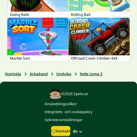
Going Balls
Rolling Ball
Marble Sort
Offroad Crash Climber 4X4
Startsida
Arkadspel
Undvika
Helix Jump 2
©2026 Spelo.se
Användningsvillkor
Integritets- och cookiepolicy
Sekretessinställningar
Kontakt