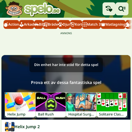
Action
Arkad
Bil
Bräde
Djur
Kort
Match 3
Matlagning
Din enhet har inte stöd för detta spel
Prova ett av dessa fantastiska spel
Helix Jump
Ball Rush
Hospital Surgeon: Doctor Game
Solitaire Classic
Helix Jump 2