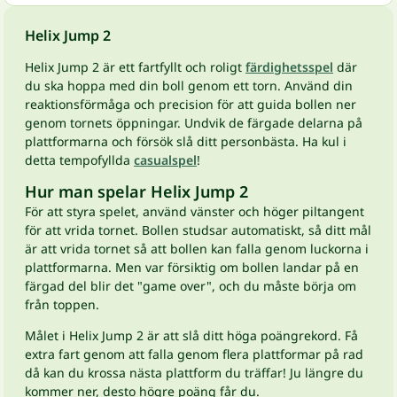
Helix Jump 2
Helix Jump 2 är ett fartfyllt och roligt
färdighetsspel
där
du ska hoppa med din boll genom ett torn. Använd din
reaktionsförmåga och precision för att guida bollen ner
genom tornets öppningar. Undvik de färgade delarna på
plattformarna och försök slå ditt personbästa. Ha kul i
detta tempofyllda
casualspel
!
Hur man spelar Helix Jump 2
För att styra spelet, använd vänster och höger piltangent
för att vrida tornet. Bollen studsar automatiskt, så ditt mål
är att vrida tornet så att bollen kan falla genom luckorna i
plattformarna. Men var försiktig om bollen landar på en
färgad del blir det "game over", och du måste börja om
från toppen.
Målet i Helix Jump 2 är att slå ditt höga poängrekord. Få
extra fart genom att falla genom flera plattformar på rad
då kan du krossa nästa plattform du träffar! Ju längre du
kommer ner, desto högre poäng får du.