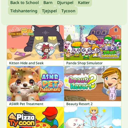
Back to School
Barn
Djurspel
Katter
Tidshantering
Tjejspel
Tycoon
Kitten Hide and Seek
Panda Shop Simulator
ASMR Pet Treatment
Beauty Resort 2