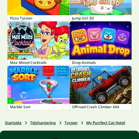
Pizza Tycoon
Jump Girl 3D
Max Mixed Cocktails
Drop Animals
Marble Sort
Offroad Crash Climber 4X4
Startsida
Tidshantering
Tycoon
My Purrfect Cat Hotel