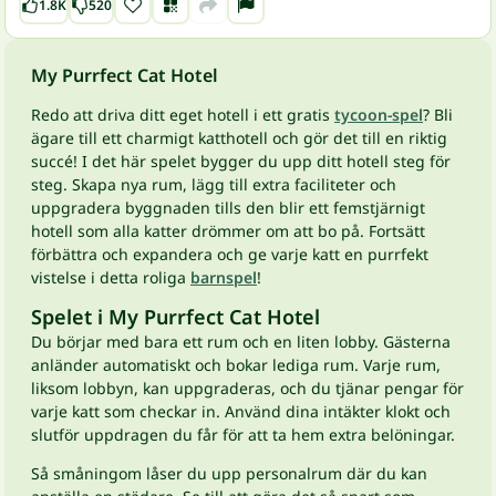
1.8K
520
My Purrfect Cat Hotel
Redo att driva ditt eget hotell i ett gratis
tycoon-spel
? Bli
ägare till ett charmigt katthotell och gör det till en riktig
succé! I det här spelet bygger du upp ditt hotell steg för
steg. Skapa nya rum, lägg till extra faciliteter och
uppgradera byggnaden tills den blir ett femstjärnigt
hotell som alla katter drömmer om att bo på. Fortsätt
förbättra och expandera och ge varje katt en purrfekt
vistelse i detta roliga
barnspel
!
Spelet i My Purrfect Cat Hotel
Du börjar med bara ett rum och en liten lobby. Gästerna
anländer automatiskt och bokar lediga rum. Varje rum,
liksom lobbyn, kan uppgraderas, och du tjänar pengar för
varje katt som checkar in. Använd dina intäkter klokt och
slutför uppdragen du får för att ta hem extra belöningar.
Så småningom låser du upp personalrum där du kan