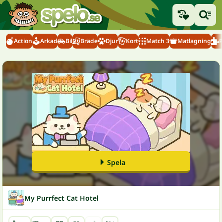
Action
Arkad
Bil
Bräde
Djur
Kort
Match 3
Matlagning
Spela
My Purrfect Cat Hotel