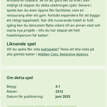
anställa en städare. Se till att göra det så snart som
möjligt så slipper du sköta städningen själv. Senare i
spelet kan du även öppna fler faciliteter, som en
restaurang eller ett gym. Fortsätt expandera för att bygga
ett riktigt topphotell. När ditt nuvarande hotell är fullt
igång kan du dessutom flytta vidare till en annan stad och
starta nya projekt – tills du har skapat ett helt
hotellimperium för katter!
Liknande spel
Vill du spela fler söta
kattspelet
? Testa att leta reda på
alla gömda katter i
Hidden Cats: Detective Agency
.
Om detta spel
Betyg:
4.1
Röster:
2312
Datum för publicering:
Juni 2025