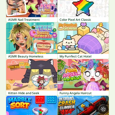
ASMR Nail Treatment
Color Pixel Art Classic
ASMR Beauty Homeless
My Purrfect Cat Hotel
Kitten Hide and Seek
Funny Angela Haircut