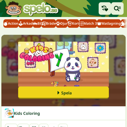
Action
Arkad
Bil
Bräde
Djur
Kort
Match 3
Matlagning
Spela
Kids Coloring