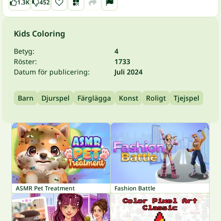
1.3K
452
Kids Coloring
Betyg:
4
Röster:
1733
Datum för publicering:
Juli 2024
Barn
Djurspel
Färglägga
Konst
Roligt
Tjejspel
ASMR Pet Treatment
Fashion Battle