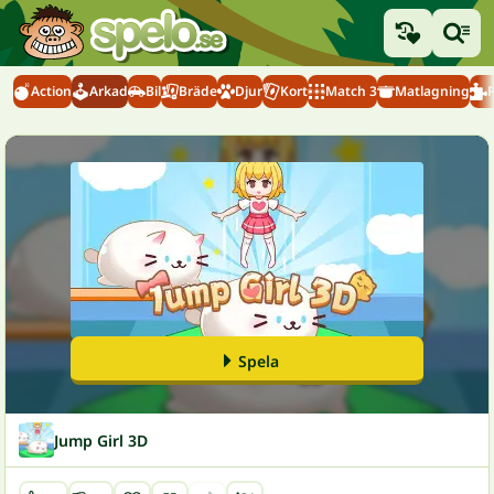
Action
Arkad
Bil
Bräde
Djur
Kort
Match 3
Matlagning
Spela
Jump Girl 3D