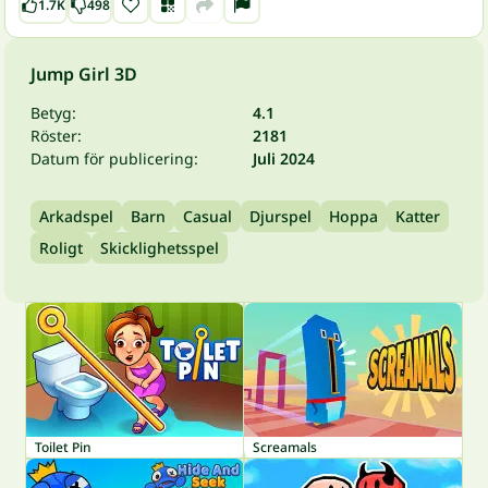
1.7K
498
Jump Girl 3D
Betyg:
4.1
Röster:
2181
Datum för publicering:
Juli 2024
Arkadspel
Barn
Casual
Djurspel
Hoppa
Katter
Roligt
Skicklighetsspel
Toilet Pin
Screamals