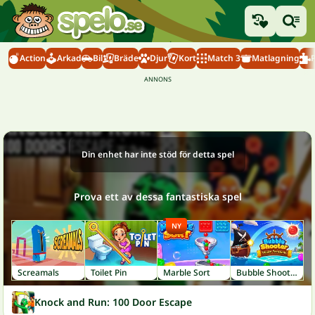
Action
Arkad
Bil
Bräde
Djur
Kort
Match 3
Matlagning
Din enhet har inte stöd för detta spel
Prova ett av dessa fantastiska spel
NY
Screamals
Toilet Pin
Marble Sort
Bubble Shooter: Pirate Treasures
Knock and Run: 100 Door Escape