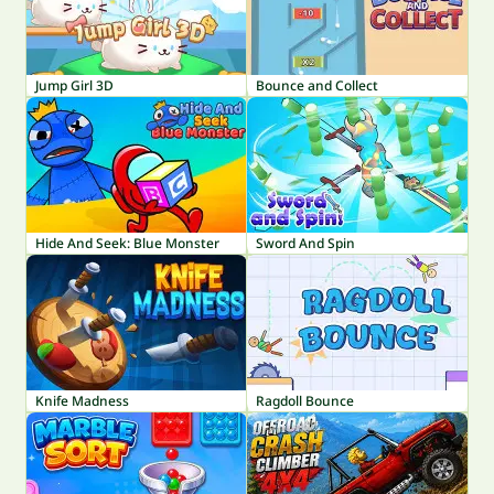
Jump Girl 3D
Bounce and Collect
Hide And Seek: Blue Monster
Sword And Spin
Knife Madness
Ragdoll Bounce