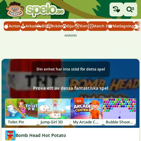
Action
Arkad
Bil
Bräde
Djur
Kort
Match 3
Matlagning
Din enhet har inte stöd för detta spel
Prova ett av dessa fantastiska spel
NY
Toilet Pin
Jump Girl 3D
My Arcade Center 2
Bubble Shooter
Bomb Head Hot Potato