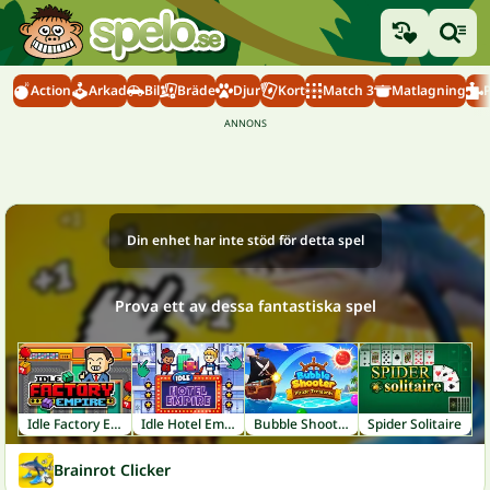
Action
Arkad
Bil
Bräde
Djur
Kort
Match 3
Matlagning
Din enhet har inte stöd för detta spel
Prova ett av dessa fantastiska spel
Idle Factory Empire
Idle Hotel Empire
Bubble Shooter: Pirate Treasures
Spider Solitaire
Brainrot Clicker