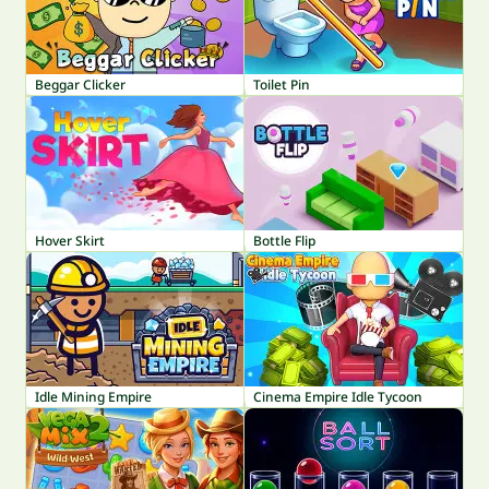
Beggar Clicker
Toilet Pin
Hover Skirt
Bottle Flip
Idle Mining Empire
Cinema Empire Idle Tycoon