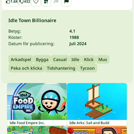
1.6K
432
Idle Town Billionaire
Betyg:
4.1
Röster:
1988
Datum för publicering:
Juli 2024
Arkadspel
Bygga
Casual
Idle
Klick
Mus
Peka och klicka
Tidshantering
Tycoon
Idle Food Empire Inc.
Idle Arks: Sail and Build