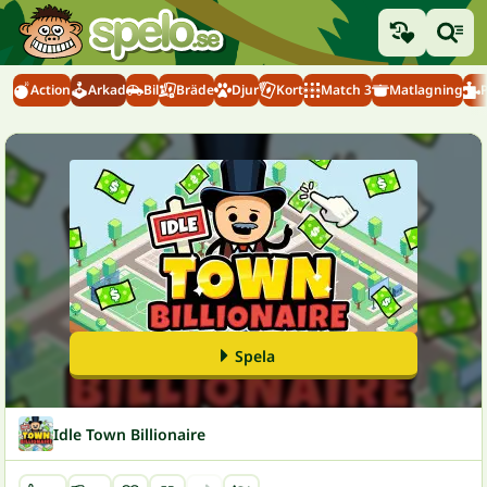
Action
Arkad
Bil
Bräde
Djur
Kort
Match 3
Matlagning
Spela
Idle Town Billionaire