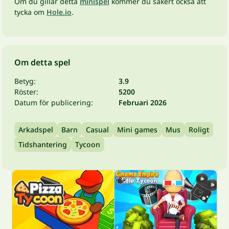
Om du gillar detta
minispel
kommer du säkert också att
tycka om
Hole.io
.
Om detta spel
Betyg:
3.9
Röster:
5200
Datum för publicering:
Februari 2026
Arkadspel
Barn
Casual
Mini games
Mus
Roligt
Tidshantering
Tycoon