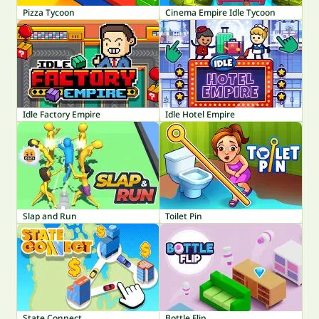
Pizza Tycoon
Cinema Empire Idle Tycoon
Idle Factory Empire
Idle Hotel Empire
Slap and Run
Toilet Pin
State Connect
Bottle Flip