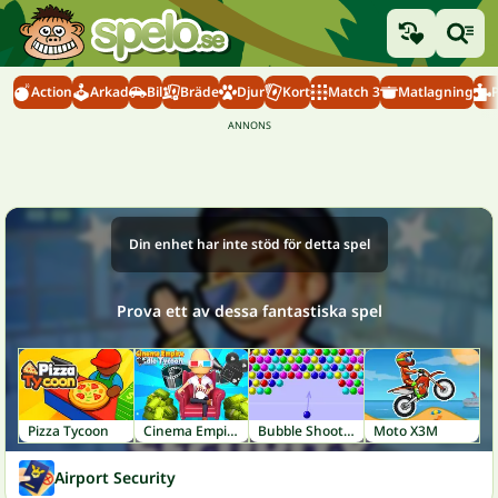
Action
Arkad
Bil
Bräde
Djur
Kort
Match 3
Matlagning
Din enhet har inte stöd för detta spel
Prova ett av dessa fantastiska spel
Pizza Tycoon
Cinema Empire Idle Tycoon
Bubble Shooter
Moto X3M
Airport Security