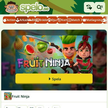
Action
Arkad
Bil
Bräde
Djur
Kort
Match 3
Matlagning
Spela
Fruit Ninja