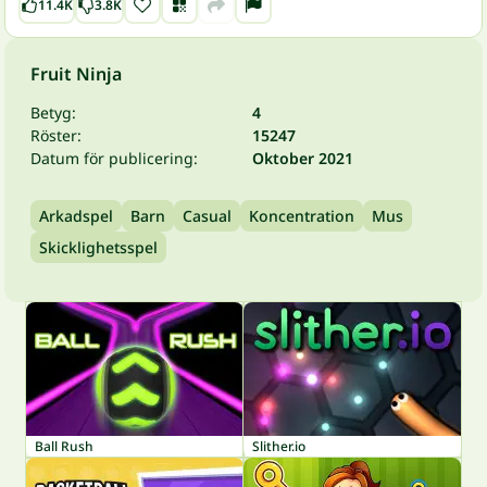
11.4K
3.8K
Fruit Ninja
Betyg:
4
Röster:
15247
Datum för publicering:
Oktober 2021
Arkadspel
Barn
Casual
Koncentration
Mus
Skicklighetsspel
Ball Rush
Slither.io