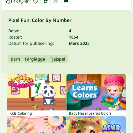
1.4K
461
Pixel Fun: Color By Number
Betyg:
4
Röster:
1854
Datum för publicering:
Mars 2025
Barn
Färglägga
Tjejspel
Kids Coloring
Baby Hazel Learns Colors