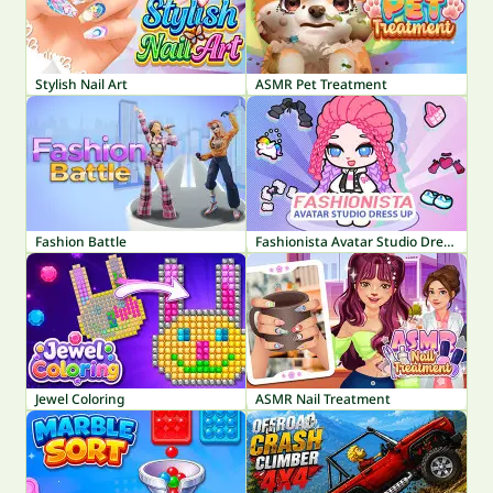
Stylish Nail Art
ASMR Pet Treatment
Fashion Battle
Fashionista Avatar Studio Dress Up
Jewel Coloring
ASMR Nail Treatment