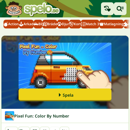
Action
Arkad
Bil
Bräde
Djur
Kort
Match 3
Matlagning
Spela
Pixel Fun: Color By Number