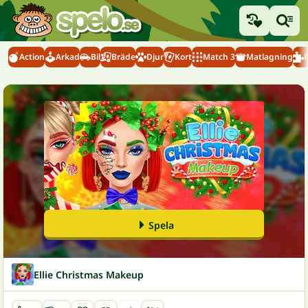
Action
Arkad
Bil
Bräde
Djur
Kort
Match 3
Matlagning
Spela
Ellie Christmas Makeup