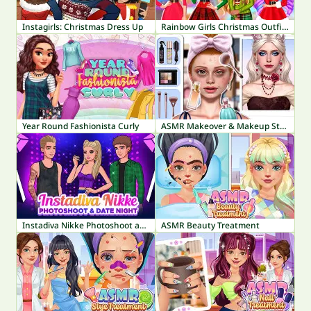
Instagirls: Christmas Dress Up
Rainbow Girls Christmas Outfits
Year Round Fashionista Curly
ASMR Makeover & Makeup Studio
Instadiva Nikke Photoshoot and Date Night
ASMR Beauty Treatment