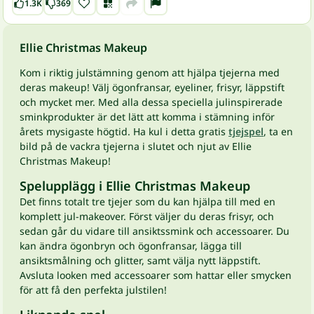
1.3K
369
Ellie Christmas Makeup
Kom i riktig julstämning genom att hjälpa tjejerna med
deras makeup! Välj ögonfransar, eyeliner, frisyr, läppstift
och mycket mer. Med alla dessa speciella julinspirerade
sminkprodukter är det lätt att komma i stämning inför
årets mysigaste högtid. Ha kul i detta gratis
tjejspel
, ta en
bild på de vackra tjejerna i slutet och njut av Ellie
Christmas Makeup!
Spelupplägg i Ellie Christmas Makeup
Det finns totalt tre tjejer som du kan hjälpa till med en
komplett jul-makeover. Först väljer du deras frisyr, och
sedan går du vidare till ansiktssmink och accessoarer. Du
kan ändra ögonbryn och ögonfransar, lägga till
ansiktsmålning och glitter, samt välja nytt läppstift.
Avsluta looken med accessoarer som hattar eller smycken
för att få den perfekta julstilen!