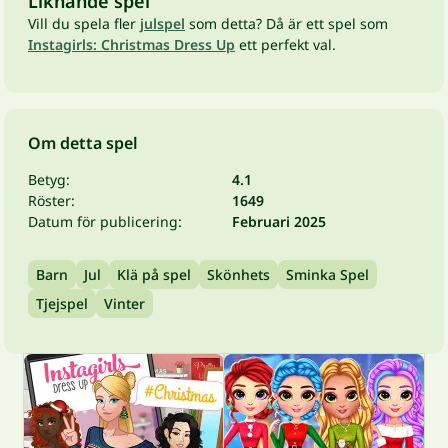
Liknande spel
Vill du spela fler
julspel
som detta? Då är ett spel som
Instagirls: Christmas Dress Up
ett perfekt val.
Om detta spel
Betyg:
4.1
Röster:
1649
Datum för publicering:
Februari 2025
Barn
Jul
Klä på spel
Skönhets
Sminka Spel
Tjejspel
Vinter