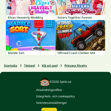
Elizas Heavenly Wedding
Sisters Together Forever
Marble Sort
Offroad Crash Climber 4X4
Startsida
Tjejspel
Klä på spel
Princess Rivalry
©2026 Spelo.se
Användningsvillkor
Integritets- och cookiepolicy
Sekretessinställningar