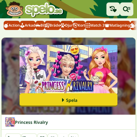
Action
Arkad
Bil
Bräde
Djur
Kort
Match 3
Matlagning
Spela
Princess Rivalry