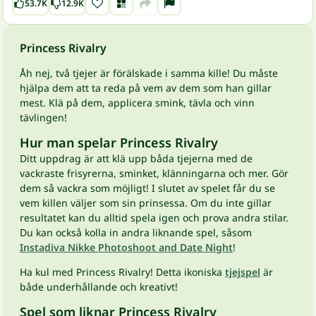
53.7K
12.9K
Princess Rivalry
Åh nej, två tjejer är förälskade i samma kille! Du måste
hjälpa dem att ta reda på vem av dem som han gillar
mest. Klä på dem, applicera smink, tävla och vinn
tävlingen!
Hur man spelar Princess Rivalry
Ditt uppdrag är att klä upp båda tjejerna med de
vackraste frisyrerna, sminket, klänningarna och mer. Gör
dem så vackra som möjligt! I slutet av spelet får du se
vem killen väljer som sin prinsessa. Om du inte gillar
resultatet kan du alltid spela igen och prova andra stilar.
Du kan också kolla in andra liknande spel, såsom
Instadiva Nikke Photoshoot and Date Night
!
Ha kul med Princess Rivalry! Detta ikoniska
tjejspel
är
både underhållande och kreativt!
Spel som liknar Princess Rivalry