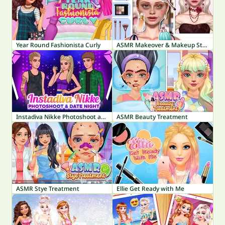
Year Round Fashionista Curly
ASMR Makeover & Makeup Studio
Instadiva Nikke Photoshoot and Date Night
ASMR Beauty Treatment
ASMR Stye Treatment
Ellie Get Ready with Me