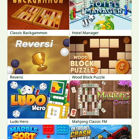
Classic Backgammon
Hotel Manager
Reversi
Wood Block Puzzle
Ludo Hero
Mahjong Classic FM