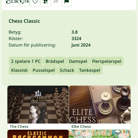
2.3K
1K
Chess Classic
Betyg:
3.8
Röster:
3324
Datum för publicering:
Juni 2024
2 spelare 1 PC
Brädspel
Damspel
Flerspelarspel
Klassisk
Pusselspel
Schack
Tankespel
The Chess
Elite Chess