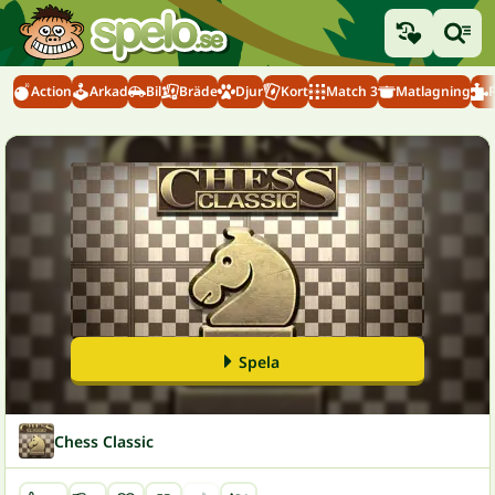
Action
Arkad
Bil
Bräde
Djur
Kort
Match 3
Matlagning
Spela
Chess Classic