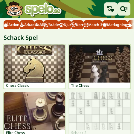
Action
Arkad
Bil
Bräde
Djur
Kort
Match 3
Matlagning
Schack Spel
Chess Classic
The Chess
Elite Chess
Schack 2