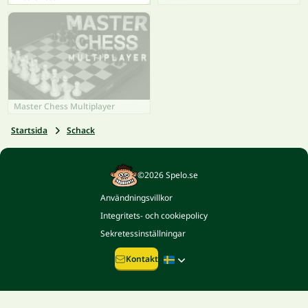
Master Chess Multiplayer
Startsida
Schack
©2026 Spelo.se
Användningsvillkor
Integritets- och cookiepolicy
Sekretessinställningar
Kontakt