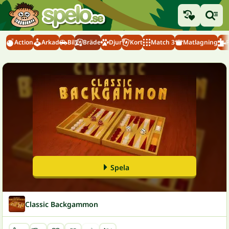
Action
Arkad
Bil
Bräde
Djur
Kort
Match 3
Matlagning
Spela
Classic Backgammon