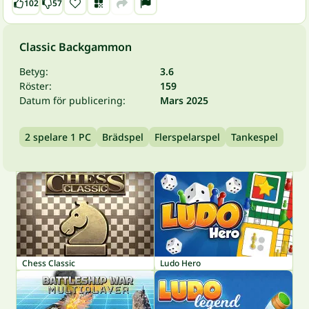
102
57
Classic Backgammon
Betyg:
3.6
Röster:
159
Datum för publicering:
Mars 2025
2 spelare 1 PC
Brädspel
Flerspelarspel
Tankespel
Chess Classic
Ludo Hero