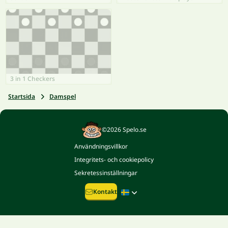
3 in 1 Checkers
Startsida
Damspel
©2026 Spelo.se
Användningsvillkor
Integritets- och cookiepolicy
Sekretessinställningar
Kontakt