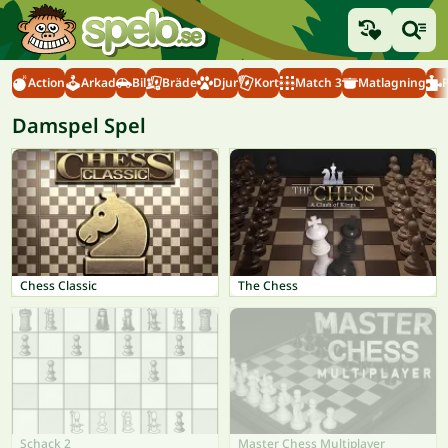
Action
Arkad
Bil
Bräde
Djur
Kort
Match 3
Matlagning
Damspel Spel
Chess Classic
The Chess
Schack 2
Master Chess Multiplayer