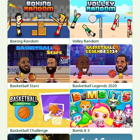
Boxing Random
Volley Random
Basketball Stars
Basketball Legends 2020
Basketball Challenge
Bomb It 5