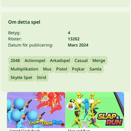
Om detta spel
Betyg:
4
Röster:
13202
Datum för publicering:
Mars 2024
2048
Actionspel
Arkadspel
Casual
Merge
Multiplikation
Mus
Pistol
Pojkar
Samla
Skytte Spel
Strid
Crowd Clash Rush
Slap and Run