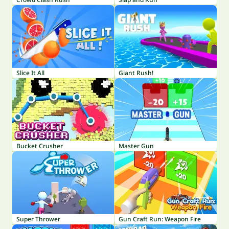
Slice It All
Giant Rush!
Bucket Crusher
Master Gun
Super Thrower
Gun Craft Run: Weapon Fire