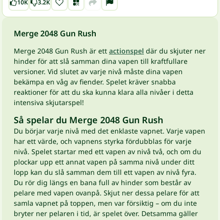
10K
3.2K
Merge 2048 Gun Rush
Merge 2048 Gun Rush är ett
actionspel
där du skjuter ner
hinder för att slå samman dina vapen till kraftfullare
versioner. Vid slutet av varje nivå måste dina vapen
bekämpa en våg av fiender. Spelet kräver snabba
reaktioner för att du ska kunna klara alla nivåer i detta
intensiva skjutarspel!
Så spelar du Merge 2048 Gun Rush
Du börjar varje nivå med det enklaste vapnet. Varje vapen
har ett värde, och vapnens styrka fördubblas för varje
nivå. Spelet startar med ett vapen av nivå två, och om du
plockar upp ett annat vapen på samma nivå under ditt
lopp kan du slå samman dem till ett vapen av nivå fyra.
Du rör dig längs en bana full av hinder som består av
pelare med vapen ovanpå. Skjut ner dessa pelare för att
samla vapnet på toppen, men var försiktig – om du inte
bryter ner pelaren i tid, är spelet över. Detsamma gäller