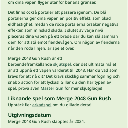
om dina vapen flyger utanför banans gränser.
Det finns också portaler att passera igenom. De blå
portalerna ger dina vapen en positiv effekt, som ökad
eldhastighet, medan de röda portalerna orsakar negativa
effekter, som minskad skada. I slutet av varje nivå
placeras dina vapen på ett bräde där du kan slå samman
dem för att stå emot fiendevågen. Om någon av fienderna
når den röda linjen, är spelet över.
Merge 2048 Gun Rush är ett
beroendeframkallande
skjutspel
, där det ultimata målet
är att uppnå ett vapen värderat till 2048. Har du vad som
krävs för att nå dit? Det krävs skicklig sammanfogning och
snabb action för att lyckas! Gillar du den här typen av
spel, prova även
Master Gun
för mer skjutglädje!
Liknande spel som Merge 2048 Gun Rush
Upptäck fler
arkadspel
om du gillade detta!
Utgivningsdatum
Merge 2048 Gun Rush släpptes år 2024.