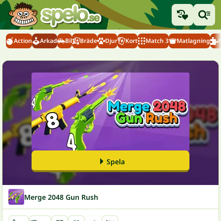
Action
Arkad
Bil
Bräde
Djur
Kort
Match 3
Matlagning
Spela
Merge 2048 Gun Rush