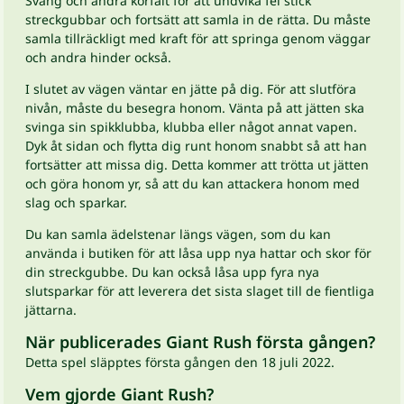
Sväng och ändra körfält för att undvika fel stick
streckgubbar och fortsätt att samla in de rätta. Du måste
samla tillräckligt med kraft för att springa genom väggar
och andra hinder också.
I slutet av vägen väntar en jätte på dig. För att slutföra
nivån, måste du besegra honom. Vänta på att jätten ska
svinga sin spikklubba, klubba eller något annat vapen.
Dyk åt sidan och flytta dig runt honom snabbt så att han
fortsätter att missa dig. Detta kommer att trötta ut jätten
och göra honom yr, så att du kan attackera honom med
slag och sparkar.
Du kan samla ädelstenar längs vägen, som du kan
använda i butiken för att låsa upp nya hattar och skor för
din streckgubbe. Du kan också låsa upp fyra nya
slutsparkar för att leverera det sista slaget till de fientliga
jättarna.
När publicerades Giant Rush första gången?
Detta spel släpptes första gången den 18 juli 2022.
Vem gjorde Giant Rush?