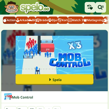
Action
Arkad
Bil
Bräde
Djur
Kort
Match 3
Matlagning
Spela
Mob Control