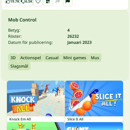
19.7K
6.5K
Mob Control
Betyg:
4
Röster:
26232
Datum för publicering:
Januari 2023
3D
Actionspel
Casual
Mini games
Mus
Slagsmål
Knock Em All
Slice It All