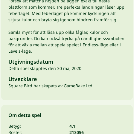
Försök att matcha höjden på äggen exakt till nästa
plattform som kommer. Tre perfekta landningar låser upp
feberläget. Med feberläget på kommer kycklingen att
skjuta kulor och bryta sig igenom hindren framför sig.
Samla mynt för att låsa upp olika fåglar, kulor och
bakgrunder. Du kan också trycka på oändlighetssymbolen
för att växla mellan att spela spelet i Endless-läge eller i
Levels-läge.
Utgivningsdatum
Detta spel släpptes den 30 maj 2020.
Utvecklare
Square Bird har skapats av GameBake Ltd.
Om detta spel
Betyg:
4.1
Röster:
213056