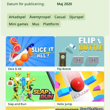
Datum för publicering:
Maj 2020
Arkadspel
Äventyrsspel
Casual
Djurspel
Mini games
Mus
Plattform
Slice It All
Flip Bottle
Slap and Run
Helix Jump