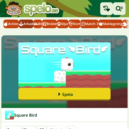
Action
Arkad
Bil
Bräde
Djur
Kort
Match 3
Matlagning
Spela
Square Bird