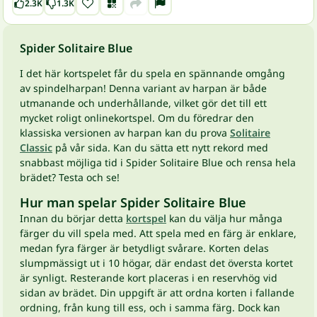
2.3K
1.3K
Spider Solitaire Blue
I det här kortspelet får du spela en spännande omgång
av spindelharpan! Denna variant av harpan är både
utmanande och underhållande, vilket gör det till ett
mycket roligt onlinekortspel. Om du föredrar den
klassiska versionen av harpan kan du prova
Solitaire
Classic
på vår sida. Kan du sätta ett nytt rekord med
snabbast möjliga tid i Spider Solitaire Blue och rensa hela
brädet? Testa och se!
Hur man spelar Spider Solitaire Blue
Innan du börjar detta
kortspel
kan du välja hur många
färger du vill spela med. Att spela med en färg är enklare,
medan fyra färger är betydligt svårare. Korten delas
slumpmässigt ut i 10 högar, där endast det översta kortet
är synligt. Resterande kort placeras i en reservhög vid
sidan av brädet. Din uppgift är att ordna korten i fallande
ordning, från kung till ess, och i samma färg. Dock kan