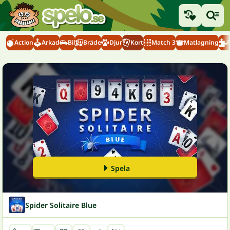
Action
Arkad
Bil
Bräde
Djur
Kort
Match 3
Matlagning
Spela
Spider Solitaire Blue