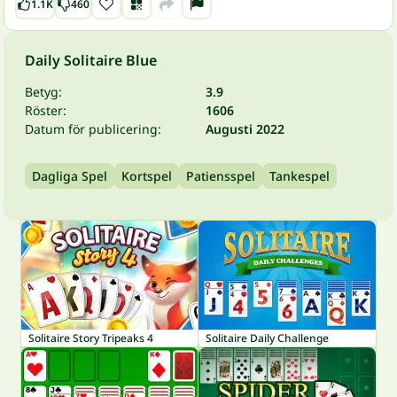
1.1K
460
Daily Solitaire Blue
Betyg:
3.9
Röster:
1606
Datum för publicering:
Augusti 2022
Dagliga Spel
Kortspel
Patiensspel
Tankespel
Solitaire Story Tripeaks 4
Solitaire Daily Challenge