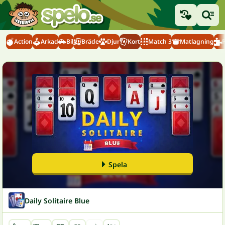
Action
Arkad
Bil
Bräde
Djur
Kort
Match 3
Matlagning
Spela
Daily Solitaire Blue