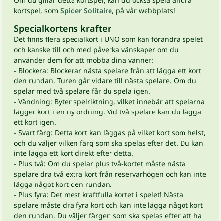
Om du gillar detta kortspel, kan du också spela andra
kortspel, som
Spider Solitaire
, på vår webbplats!
Specialkortens krafter
Det finns flera specialkort i UNO som kan förändra spelet
och kanske till och med påverka vänskaper om du
använder dem för att mobba dina vänner:
- Blockera: Blockerar nästa spelare från att lägga ett kort
den rundan. Turen går vidare till nästa spelare. Om du
spelar med två spelare får du spela igen.
- Vändning: Byter spelriktning, vilket innebär att spelarna
lägger kort i en ny ordning. Vid två spelare kan du lägga
ett kort igen.
- Svart färg: Detta kort kan läggas på vilket kort som helst,
och du väljer vilken färg som ska spelas efter det. Du kan
inte lägga ett kort direkt efter detta.
- Plus två: Om du spelar plus två-kortet måste nästa
spelare dra två extra kort från reservarhögen och kan inte
lägga något kort den rundan.
- Plus fyra: Det mest kraftfulla kortet i spelet! Nästa
spelare måste dra fyra kort och kan inte lägga något kort
den rundan. Du väljer färgen som ska spelas efter att ha