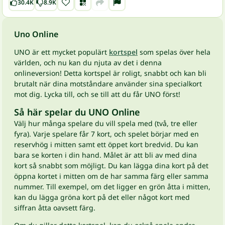
30.4K
8.9K
Uno Online
UNO är ett mycket populärt
kortspel
som spelas över hela
världen, och nu kan du njuta av det i denna
onlineversion! Detta kortspel är roligt, snabbt och kan bli
brutalt när dina motståndare använder sina specialkort
mot dig. Lycka till, och se till att du får UNO först!
Så här spelar du UNO Online
Välj hur många spelare du vill spela med (två, tre eller
fyra). Varje spelare får 7 kort, och spelet börjar med en
reservhög i mitten samt ett öppet kort bredvid. Du kan
bara se korten i din hand. Målet är att bli av med dina
kort så snabbt som möjligt. Du kan lägga dina kort på det
öppna kortet i mitten om de har samma färg eller samma
nummer. Till exempel, om det ligger en grön åtta i mitten,
kan du lägga gröna kort på det eller något kort med
siffran åtta oavsett färg.