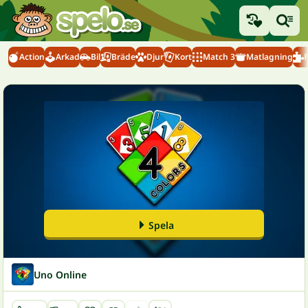
Action
Arkad
Bil
Bräde
Djur
Kort
Match 3
Matlagning
Spela
Uno Online