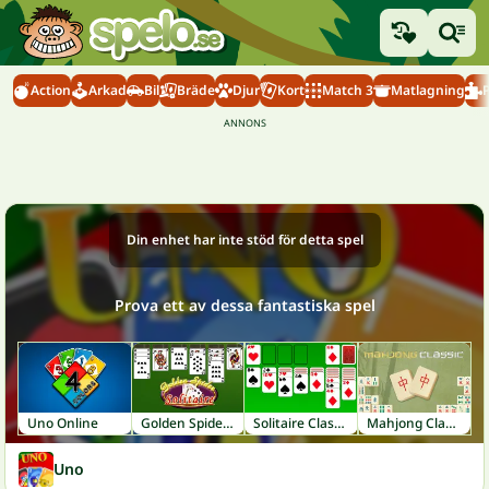
Action
Arkad
Bil
Bräde
Djur
Kort
Match 3
Matlagning
Din enhet har inte stöd för detta spel
Prova ett av dessa fantastiska spel
Uno Online
Golden Spider Solitaire
Solitaire Classic
Mahjong Classic
Uno