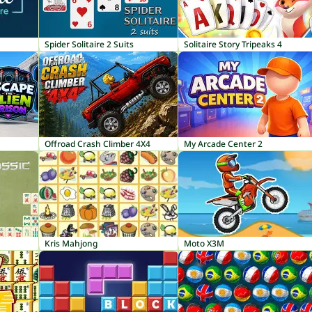
Spider Solitaire 2 Suits
Solitaire Story Tripeaks 4
Offroad Crash Climber 4X4
My Arcade Center 2
Kris Mahjong
Moto X3M