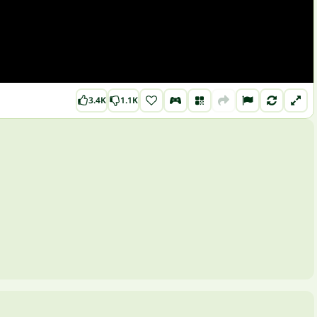
3.4K
1.1K