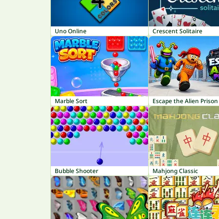
Uno Online
Crescent Solitaire
Marble Sort
Escape the Alien Prison
Bubble Shooter
Mahjong Classic