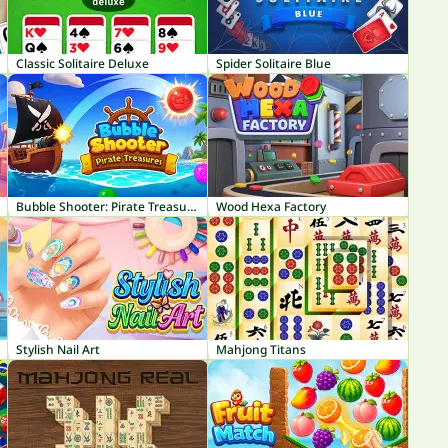
Classic Solitaire Deluxe
Spider Solitaire Blue
Bubble Shooter: Pirate Treasures
Wood Hexa Factory
Stylish Nail Art
Mahjong Titans