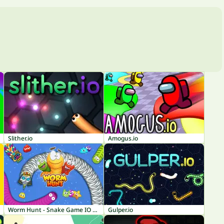
Slither.io
Amogus.io
Worm Hunt - Snake Game IO Zone
Gulper.io