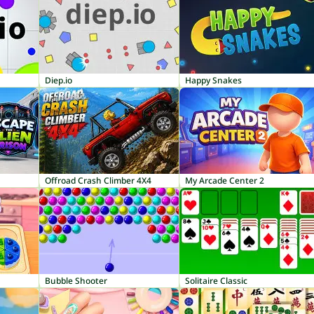
Diep.io
Happy Snakes
Offroad Crash Climber 4X4
My Arcade Center 2
Bubble Shooter
Solitaire Classic