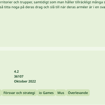
a territorier och trupper, samtidigt som man håller tillräckligt mån
å titta noga på deras drag och slå till när deras arméer är i en sv
4.2
36107
Oktober 2022
Försvar och strategi
io Games
Mus
Överlevande