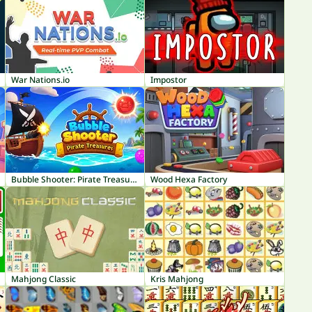
War Nations.io
Impostor
Bubble Shooter: Pirate Treasures
Wood Hexa Factory
Mahjong Classic
Kris Mahjong