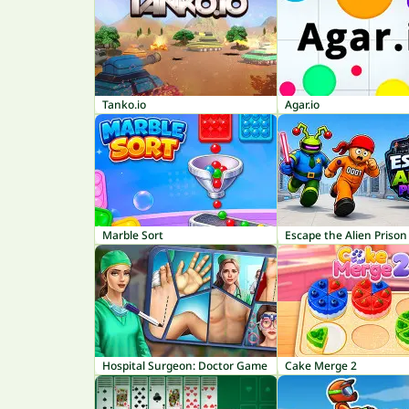
Tanko.io
Agar.io
Marble Sort
Escape the Alien Prison
Hospital Surgeon: Doctor Game
Cake Merge 2