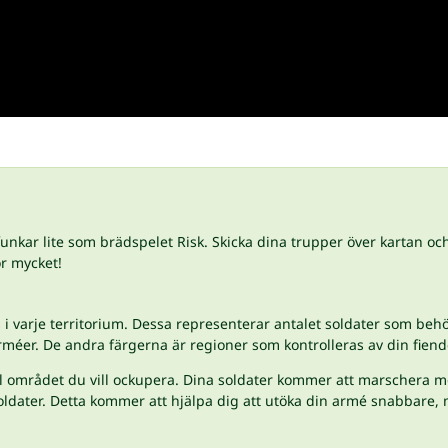
nkar lite som brädspelet Risk. Skicka dina trupper över kartan och t
ör mycket!
as i varje territorium. Dessa representerar antalet soldater som beh
rméer. De andra färgerna är regioner som kontrolleras av din fiend
till området du vill ockupera. Dina soldater kommer att marschera 
ldater. Detta kommer att hjälpa dig att utöka din armé snabbare, me