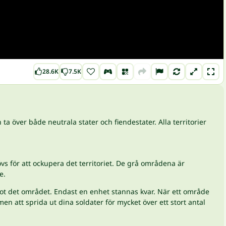
28.6K
7.5K
a över både neutrala stater och fiendestater. Alla territorier
övs för att ockupera det territoriet. De grå områdena är
e.
mot det området. Endast en enhet stannas kvar. När ett område
n att sprida ut dina soldater för mycket över ett stort antal