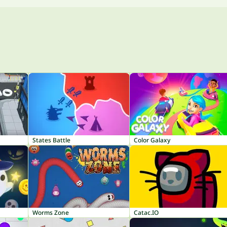
States Battle
Color Galaxy
Worms Zone
Catac.IO