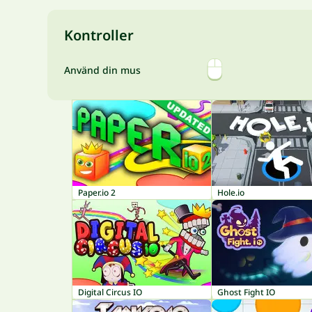
Kontroller
Använd din mus
Paper.io 2
Hole.io
Digital Circus IO
Ghost Fight IO